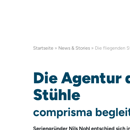
Startseite
»
News & Stories
» Die fliegenden S
Die Agentur 
Stühle
compris­ma beglei
Seriengründer Nils Nohl entschied sich 